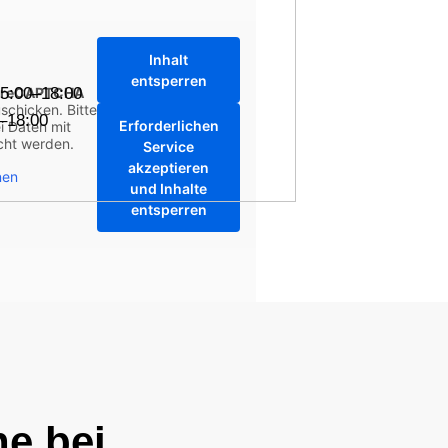
Inhalt
entsperren
15:00–18:00
reCAPTCHA
schicken. Bitte
0–18:00
Erforderlichen
i Daten mit
cht werden.
Service
akzeptieren
nen
und Inhalte
entsperren
e bei