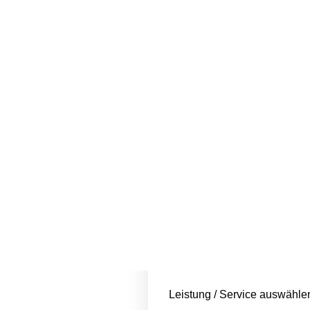
Karlsruhe
Blütezeit
Kontaktformula
Leistung / Service auswähle